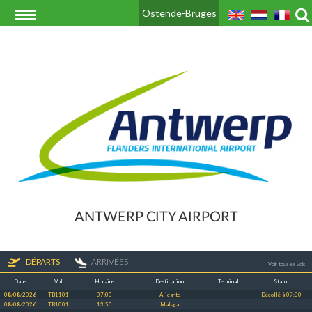
Ostende-Bruges
ANTWERP CITY AIRPORT
DÉPARTS
ARRIVÉES
Voir tous les vols
Date
Vol
Horaire
Destination
Terminal
Statut
08/08/2026
TB1101
07:00
Alicante
Décollé à 07:00
08/08/2026
TB1001
13:50
Malaga