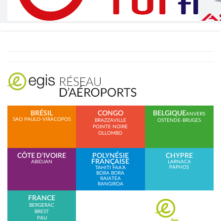
BRÉSIL
CONGO
BELGIQUE
ANVERS
SAO PAULO-VIRACOPOS
BRAZZAVILLE
OSTENDE-BRUGES
POINTE NOIRE
OLLOMBO
CÔTE D’IVOIRE
POLYNÉSIE
CHYPRE
FRANÇAISE
ABIDJAN
LARNACA
PAPHOS
TAHITI FAA’A
BORA BORA
RAIATEA
RANGIROA
FRANCE
BERGERAC
BREST
PAU