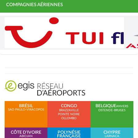
COMPAGNIES AÉRIENNES
BRÉSIL
CONGO
BELGIQUE
ANVERS
SAO PAULO-VIRACOPOS
BRAZZAVILLE
OSTENDE-BRUGES
POINTE NOIRE
OLLOMBO
CÔTE D’IVOIRE
POLYNÉSIE
CHYPRE
FRANÇAISE
ABIDJAN
LARNACA