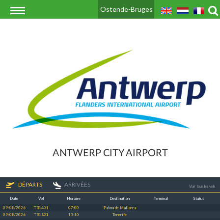
Ostende-Bruges
ANTWERP CITY AIRPORT
DÉPARTS
ARRIVÉES
Voir tous les vols
Date
Vol
Horaire
Destination
Terminal
Statut
09/08/2026
TB1401
07:00
Palma de Mallorca
09/08/2026
TB1821
13:10
Tenerife