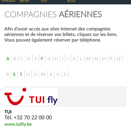
09/08/2026
BQ1964
15:05
Bolzano
COMPAGNIES
AÉRIENNES
Afin d’avoir accès aux sites Internet des compagnies
aériennes et de réserver vos billets, cliquez sur les liens.
Vous pouvez également réserver par téléphone.
A
B
C
D
E
F
G
H
I
J
K
L
M
N
O
P
Q
R
S
T
U
V
W
X
Y
Z
TUI
Tél.
+32 70 22 00 00
www.tuifly.be