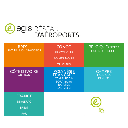
BRÉSIL
CONGO
BELGIQUE
ANVERS
SAO PAULO-VIRACOPOS
OSTENDE-BRUGES
BRAZZAVILLE
POINTE NOIRE
OLLOMBO
CÔTE D’IVOIRE
POLYNÉSIE
CHYPRE
FRANÇAISE
ABIDJAN
LARNACA
PAPHOS
TAHITI FAA’A
BORA BORA
RAIATEA
RANGIROA
FRANCE
BERGERAC
BREST
PAU
BEAUVAIS