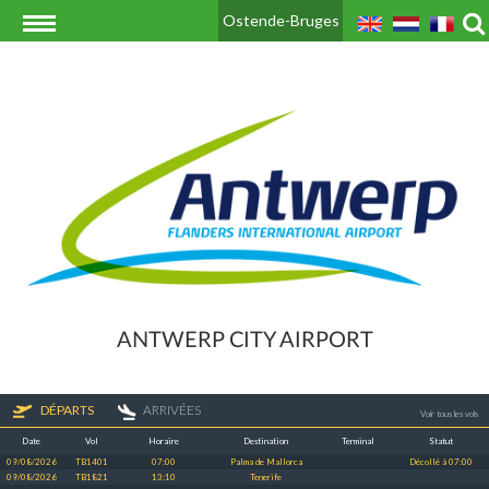
Ostende-Bruges
ANTWERP CITY AIRPORT
DÉPARTS
ARRIVÉES
Voir tous les vols
Date
Vol
Horaire
Destination
Terminal
Statut
09/08/2026
TB1401
07:00
Palma de Mallorca
Décollé à 07:00
09/08/2026
TB1821
13:10
Tenerife